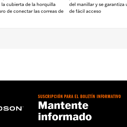
la cubierta de la horquilla
del manillar y se garantiza
ro de conectar las correas de
de fácil acceso
 a 2024 (excepto Road Glide, Road King, FLHXSE 2023 y pos
Go to
www.h-d.com/warranty
for full details
SUSCRIPCIÓN PARA EL BOLETÍN INFORMATIVO
Mantente
informado