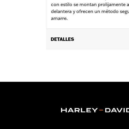
con estilo se montan prolijamente a 
delantera y ofrecen un método segu
amarre.
DETALLES
Se adapta a los modelos Touring 2014
No se adapta a modelos Trike.
Installation Instructions
vinRequerido:
false
GARANTÍA:
1 year limited warranty – 