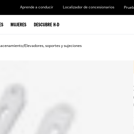
Aprende a conducir
Localizador de concesionarios
Prueb
ES
MUJERES
DESCUBRE H-D
macenamiento
Elevadores, soportes y sujeciones
/