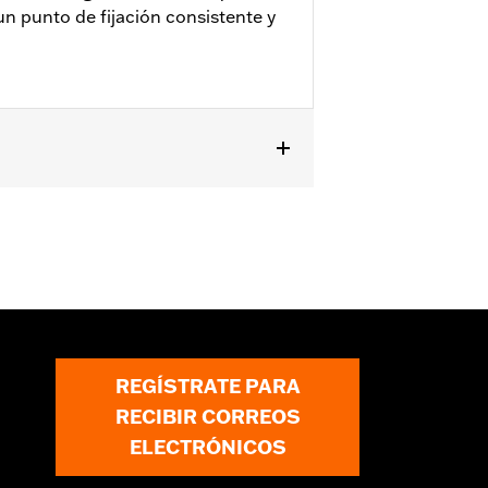
 un punto de fijación consistente y
teriores, y FLHX 2024 y posteriores).
REGÍSTRATE PARA
RECIBIR CORREOS
ELECTRÓNICOS