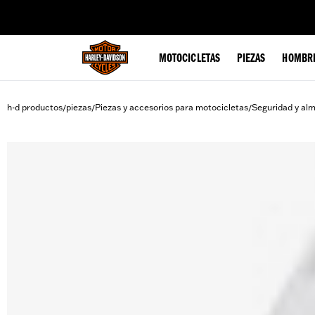
web accessibility
MOTOCICLETAS
PIEZAS
HOMBR
h-d productos
piezas
Piezas y accesorios para motocicletas
Seguridad y al
/
/
/