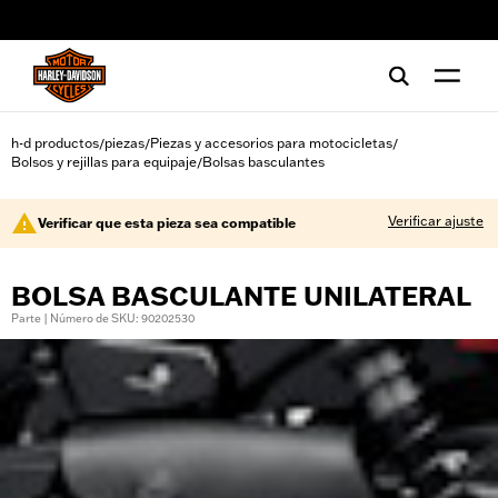
web accessibility
h-d productos
piezas
Piezas y accesorios para motocicletas
/
/
/
Bolsos y rejillas para equipaje
Bolsas basculantes
/
Verificar ajuste
Verificar que esta pieza sea compatible
BOLSA BASCULANTE UNILATERAL
Parte | Número de SKU: 90202530