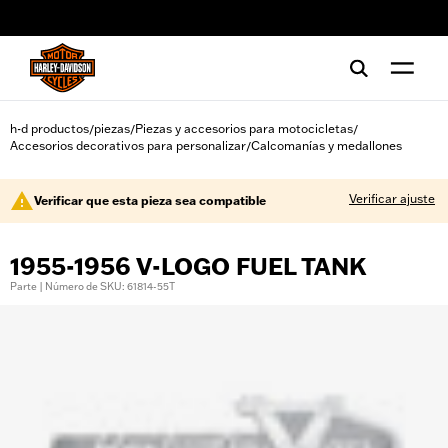
web accessibility
h-d productos
piezas
Piezas y accesorios para motocicletas
/
/
/
Accesorios decorativos para personalizar
Calcomanías y medallones
/
Verificar ajuste
Verificar que esta pieza sea compatible
1955-1956 V-LOGO FUEL TANK
Parte | Número de SKU: 61814-55T