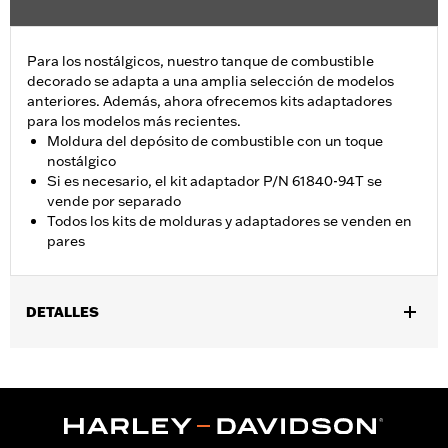
Para los nostálgicos, nuestro tanque de combustible
decorado se adapta a una amplia selección de modelos
anteriores. Además, ahora ofrecemos kits adaptadores
para los modelos más recientes.
Moldura del depósito de combustible con un toque
nostálgico
Si es necesario, el kit adaptador P/N 61840-94T se
vende por separado
Todos los kits de molduras y adaptadores se venden en
pares
DETALLES
Se adapta a los modelos '55-'56 FL.
vinRequerido:
false
GARANTÍA:
1 año de garantía limitada – Consulta
www.h-
d.com/warranty
para más información