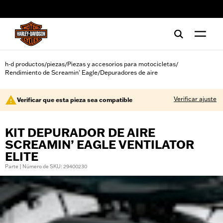
web accessibility
h-d productos
piezas
Piezas y accesorios para motocicletas
/
/
/
Rendimiento de Screamin' Eagle
Depuradores de aire
/
Verificar ajuste
Verificar que esta pieza sea compatible
KIT DEPURADOR DE AIRE
SCREAMIN’ EAGLE VENTILATOR
ELITE
Parte | Número de SKU: 29400230