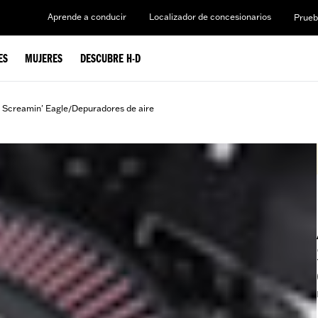
Aprende a conducir
Localizador de concesionarios
Prueb
ES
MUJERES
DESCUBRE H-D
 Screamin' Eagle
Depuradores de aire
/