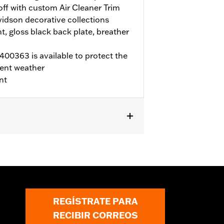
 off with custom Air Cleaner Trim
idson decorative collections
t, gloss black back plate, breather
00363 is available to protect the
ent weather
nt
023 y posteriores, FLHX, FLTRX, y
uring de 2017 y posteriores y Trike
ccesoria No es compatible con la
n del ECM con el sintonizador
cesionario. Para obtener información
ción central
REGÍSTRATE PARA
RECIBIR CORREOS