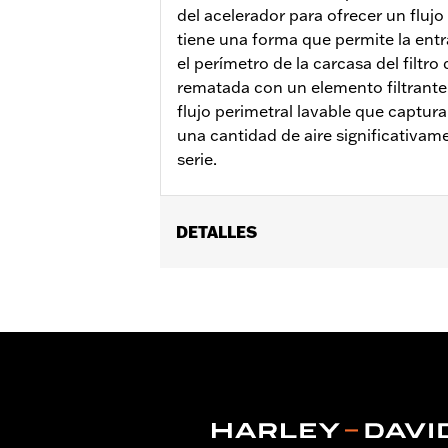
del acelerador para ofrecer un flujo
tiene una forma que permite la entr
el perímetro de la carcasa del filtro 
rematada con un elemento filtrant
flujo perimetral lavable que captura
una cantidad de aire significativame
serie.
DETALLES
Se adapta a los modelos Softail 2018
FLTRXSTSE 2024 y posteriores, y FLHX
requieren la compra por separado de 
cubierta del filtro de aire en los mo
Screamin' Eagle Pro Street o la calib
sobre el estado de la aprobación, vis
Installation Instructions
vinRequerido:
false