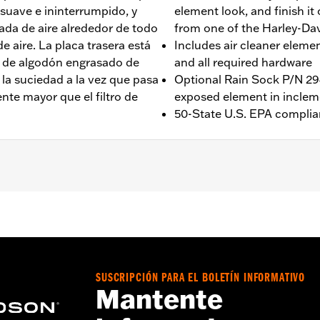
 suave e ininterrumpido, y
element look, and finish it
ada de aire alrededor de todo
from one of the Harley-Dav
de aire. La placa trasera está
Includes air cleaner elemen
e de algodón engrasado de
and all required hardware
 la suciedad a la vez que pasa
Optional Rain Sock P/N 294
nte mayor que el filtro de
exposed element in inclem
50-State U.S. EPA complia
 a 2024 y Touring 2017 a 2025 (excepto FLHXSE y FLTRXSE 2
U y FLTRXRRSE 2025 y posteriores) y Trike. Los modelos To
una decoración o cubierta del depurador de aire redonda a
delos CVO Touring. Todos los modelos requieren la calibració
ración de Screamin' Eagle debidamente instalada en el con
SUSCRIPCIÓN PARA EL BOLETÍN INFORMATIVO
ita H-D.com/shop. No se adapta a los modelos con refrigera
Mantente