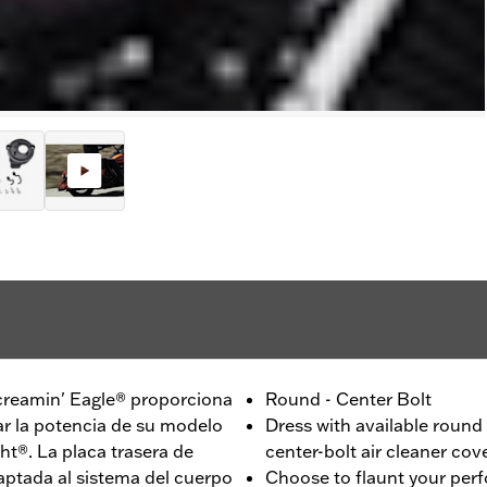
o Screamin' Eagle® proporciona
Round - Center Bolt
ar la potencia de su modelo
Dress with available round
t®. La placa trasera de
center-bolt air cleaner cov
aptada al sistema del cuerpo
Choose to flaunt your per