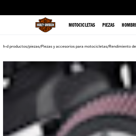
web accessibility
MOTOCICLETAS
PIEZAS
HOMBR
h-d productos
piezas
Piezas y accesorios para motocicletas
Rendimiento de
/
/
/