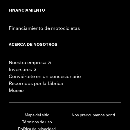
también pueden dar lugar a sanciones y a multas
importantes. Los productos Screamin’ Eagle® de alto
FINANCIAMIENTO
rendimiento están dirigidos exclusivamente a motociclistas
experimentados.
Financiamiento de motocicletas
ACERCA DE NOSOTROS
Nuestra empresa
Inversores
Conviértete en un concesionario
Recorridos por la fábrica
Museo
Mapa del sitio
Nos preocupamos por ti
Términos de uso
Política de privacidad