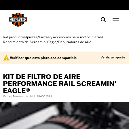
web accessibility
h-d productos
piezas
Piezas y accesorios para motocicletas
/
/
/
Rendimiento de Screamin' Eagle
Depuradores de aire
/
Verificar ajuste
Verificar que esta pieza sea compatible
KIT DE FILTRO DE AIRE
PERFORMANCE RAIL SCREAMIN’
EAGLE®
Parte | Número de SKU: 29400232A