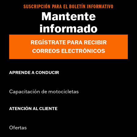
d.com/warranty
for full details
SUSCRIPCIÓN PARA EL BOLETÍN INFORMATIVO
CERTIFICATION:
ECE and 50-State U.S EPA Compliant
Mantente
Estos productos Screamin’ Eagle® cumplen con las normas
de la EPA de los 50 estados de EE. UU. para su venta y uso
informado
en todos los vehículos aplicables, incluidos aquellos con
control de contaminación. Consulte el catálogo de
repuestos y accesorios originales para motores o
REGÍSTRATE PARA RECIBIR
accesorios Screamin’ Eagle para obtener información de
CORREOS ELECTRÓNICOS
montaje. Los productos Screamin’ Eagle® de alto
rendimiento están dirigidos exclusivamente a motociclistas
experimentados.
APRENDE A CONDUCIR
Capacitación de motocicletas
ATENCIÓN AL CLIENTE
Ofertas