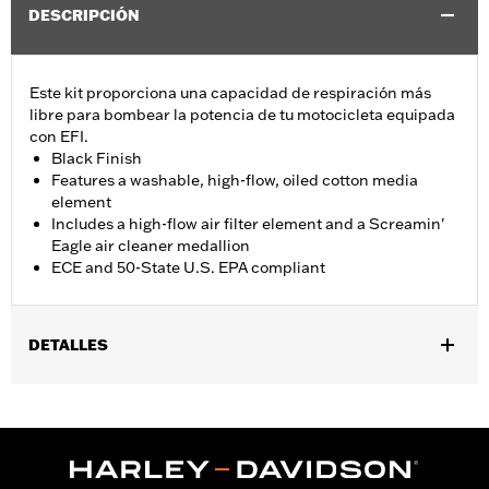
DESCRIPCIÓN
Este kit proporciona una capacidad de respiración más
libre para bombear la potencia de tu motocicleta equipada
con EFI.
Black Finish
Features a washable, high-flow, oiled cotton media
element
Includes a high-flow air filter element and a Screamin'
Eagle air cleaner medallion
ECE and 50-State U.S. EPA compliant
DETALLES
Se adapta a los modelos XG750A 2017 y posteriores.
Installation Instructions
vinRequerido:
false
GARANTÍA:
1 year limited warranty – Go to
www.h-