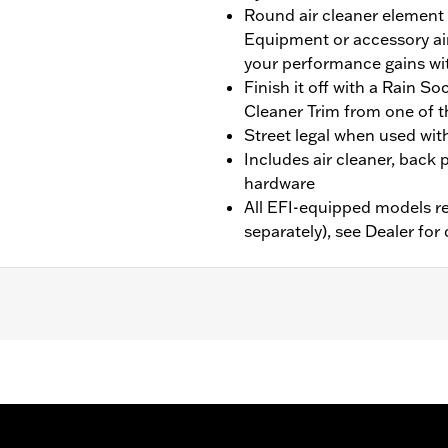
Round air cleaner element 
Equipment or accessory air
your performance gains wi
Finish it off with a Rain S
Cleaner Trim from one of t
Street legal when used wit
Includes air cleaner, back p
hardware
All EFI-equipped models re
separately), see Dealer for 
y Softail, '14-'17 CVO Softail, y '14-'16 Touring y Trike e
a compra por separado de una cubierta accesoria para el fil
su correcta instalación. Los modelos 2017 requieren la reca
por separado) o la calibración de Screamin' Eagle debidame