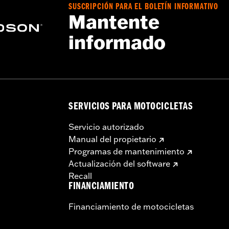
SUSCRIPCIÓN PARA EL BOLETÍN INFORMATIVO
s
Mantente
informado
Go to
www.h-d.com/warranty
for full details
ompliant
 cumplen con las normas de la EPA de los 50 estados de E
os aquellos con control de contaminación. Consulte el catál
rios Screamin’ Eagle para obtener información de montaje
 exclusivamente a motociclistas experimentados.
SERVICIOS PARA MOTOCICLETAS
Servicio autorizado
Manual del propietario
Programas de mantenimiento
Actualización del software
Recall
FINANCIAMIENTO
Financiamiento de motocicletas