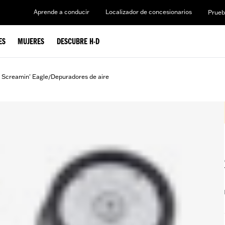
Aprende a conducir
Localizador de concesionarios
Prueb
ES
MUJERES
DESCUBRE H-D
 Screamin' Eagle
Depuradores de aire
/