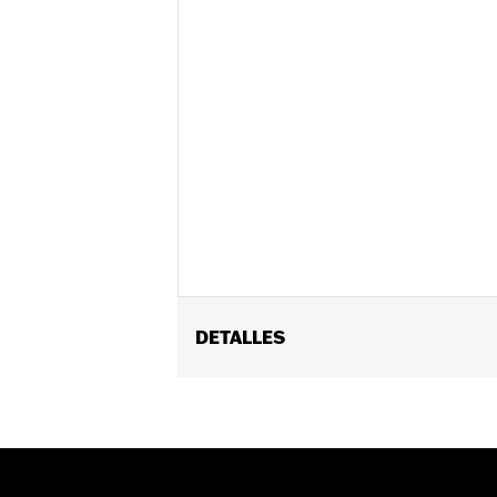
DETALLES
Se adapta a los modelos '16-'17 FXDLS 
cuerpo del acelerador EFI. Requiere l
requieren la calibración del ECM para 
Screamin' Eagle Pro Street (se vende 
Installation Instructions