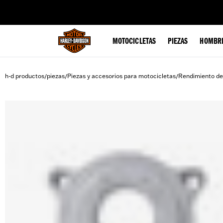
web accessibility
MOTOCICLETAS
PIEZAS
HOMBR
h-d productos
piezas
Piezas y accesorios para motocicletas
Rendimiento de
/
/
/