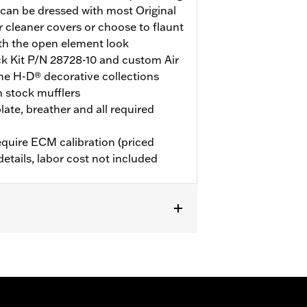
can be dressed with most Original
 cleaner covers or choose to flaunt
th the open element look
ock Kit P/N 28728-10 and custom Air
he H-D® decorative collections
h stock mufflers
late, breather and all required
quire ECM calibration (priced
details, labor cost not included
quipados con Screamin' Eagle 58mm con
tro de aire. Todos los modelos
libración con el sintonizador
nte instalada en el concesionario.