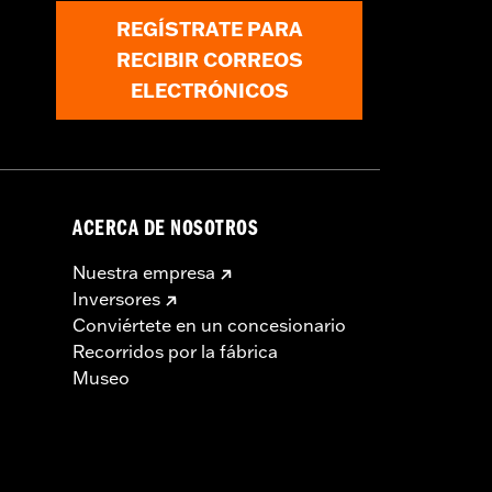
REGÍSTRATE PARA
RECIBIR CORREOS
ELECTRÓNICOS
E. UU. para su venta y uso en todos
ogo de repuestos y accesorios
. Los productos Screamin’ Eagle® de
ACERCA DE NOSOTROS
Nuestra empresa
Inversores
Conviértete en un concesionario
Recorridos por la fábrica
Museo