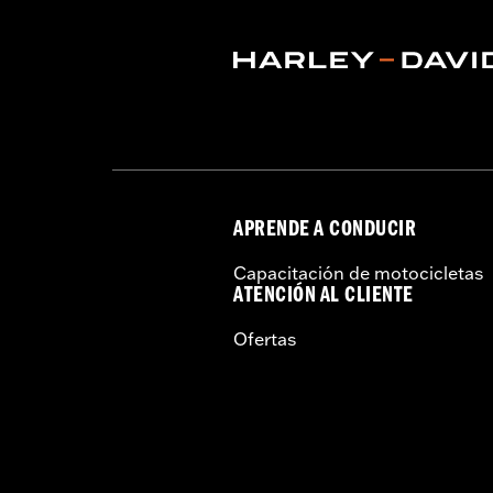
Requiere la calibración del ECM:
Ye
vinRequerido:
false
GARANTÍA:
1 year limited warranty – 
CERTIFICATION:
50-State U.S. EPA c
Estos productos Screamin’ Eagle®
los vehículos aplicables, incluid
originales para motores o acceso
alto rendimiento están dirigidos
APRENDE A CONDUCIR
Capacitación de motocicletas
ATENCIÓN AL CLIENTE
Ofertas