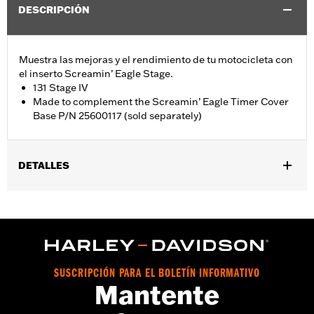
DESCRIPCIÓN
Muestra las mejoras y el rendimiento de tu motocicleta con
el inserto Screamin’ Eagle Stage.
131 Stage IV
Made to complement the Screamin’ Eagle Timer Cover
Base P/N 25600117 (sold separately)
DETALLES
Se adapta a modelos Softail® 2018 y posteriores, y Touring
(excepto FLTRXRRSE 2025 y posteriores) y Trike 2017 y
posteriores equipados con base de cubierta de cronómetro
Screamin' Eagle N/P 25600117.
vinRequerido:
false
GARANTÍA:
1 year limited warranty – Go to
www.h-
SUSCRIPCIÓN PARA EL BOLETÍN INFORMATIVO
Mantente
d.com/warranty
for full details