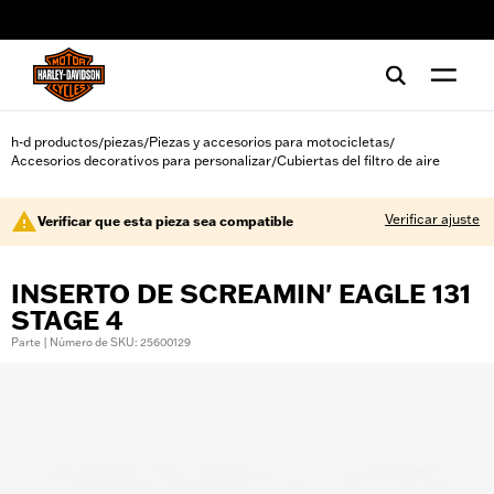
web accessibility
h-d productos
piezas
Piezas y accesorios para motocicletas
/
/
/
Accesorios decorativos para personalizar
Cubiertas del filtro de aire
/
Verificar ajuste
Verificar que esta pieza sea compatible
INSERTO DE SCREAMIN' EAGLE 131
STAGE 4
Parte | Número de SKU: 25600129