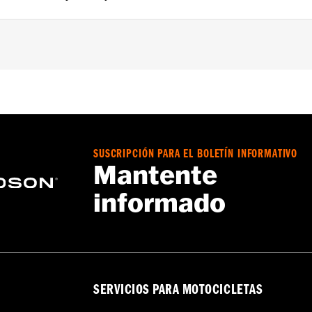
Softail® 2018 y posteriores.
a – Consulta
www.h-d.com/warranty
para más información
SUSCRIPCIÓN PARA EL BOLETÍN INFORMATIVO
Mantente
informado
SERVICIOS PARA MOTOCICLETAS