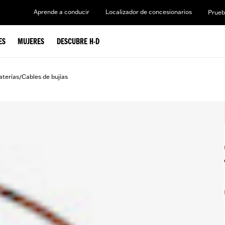
Aprende a conducir
Localizador de concesionarios
Prueb
ES
MUJERES
DESCUBRE H-D
aterías
Cables de bujías
/