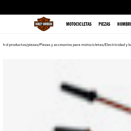
web accessibility
MOTOCICLETAS
PIEZAS
HOMBR
h-d productos
piezas
Piezas y accesorios para motocicletas
Electricidad y b
/
/
/