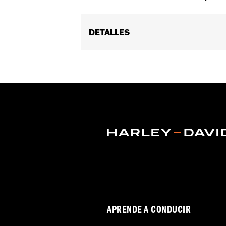
DETALLES
Se adapta a la mayoría de los modelos 
Installation Instructions
GARANTÍA:
1 año de garantía limitad
APRENDE A CONDUCIR