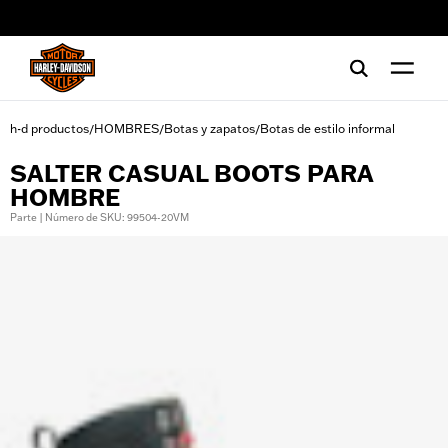
web accessibility
h-d productos
HOMBRES
Botas y zapatos
Botas de estilo informal
/
/
/
SALTER CASUAL BOOTS PARA
HOMBRE
Parte | Número de SKU: 99504-20VM