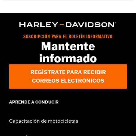
Género:
Hombres
Características funcionales:
Antideslizante
GARANTÍA:
Wolverine Worldwide Manufacturer Warranty – Go
to
www.h-d.com/warranty
for full details
Material:
Leather
SUSCRIPCIÓN PARA EL BOLETÍN INFORMATIVO
Mantente
informado
REGÍSTRATE PARA RECIBIR
CORREOS ELECTRÓNICOS
APRENDE A CONDUCIR
Capacitación de motocicletas