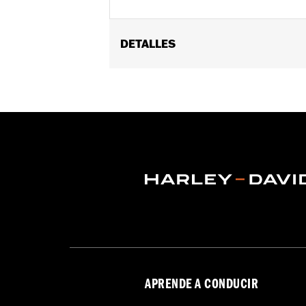
DETALLES
Se adapta a los modelos '55-'56 FL.
vinRequerido:
false
GARANTÍA:
1 año de garantía limitad
APRENDE A CONDUCIR