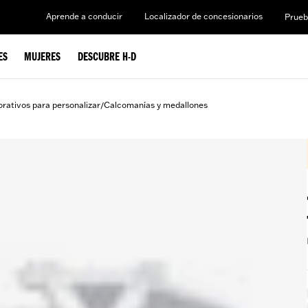
Aprende a conducir
Localizador de concesionarios
Prueb
ES
MUJERES
DESCUBRE H-D
rativos para personalizar
Calcomanías y medallones
/