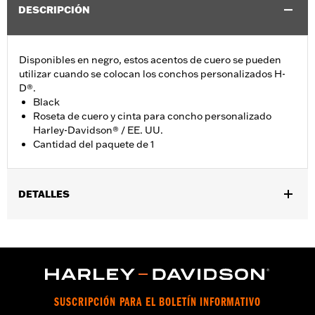
DESCRIPCIÓN
Disponibles en negro, estos acentos de cuero se pueden
utilizar cuando se colocan los conchos personalizados H-
D®.
Black
Roseta de cuero y cinta para concho personalizado
Harley-Davidson® / EE. UU.
Cantidad del paquete de 1
DETALLES
Ajuste universal.
Installation Instructions
vinRequerido:
false
Resistente al agua:
No
GARANTÍA:
1 año de garantía limitada – Consulta
www.h-
SUSCRIPCIÓN PARA EL BOLETÍN INFORMATIVO
d.com/warranty
para más información