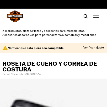
web accessibility
h-d productos
piezas
Piezas y accesorios para motocicletas
/
/
/
Accesorios decorativos para personalizar
Calcomanías y medallones
/
Verificar ajuste
Verificar que esta pieza sea compatible
ROSETA DE CUERO Y CORREA DE
COSTURA
Parte | Número de SKU: 91722-04