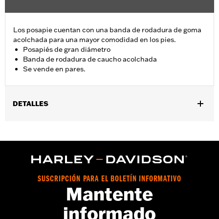
Los posapie cuentan con una banda de rodadura de goma
acolchada para una mayor comodidad en los pies.
Posapiés de gran diámetro
Banda de rodadura de caucho acolchada
Se vende en pares.
DETALLES
Se adapta a los modelos con placas apoyapiés de estilo de
montaje macho H-D® (excepto la posición del piloto en la
XG750A '17 y posterior, XL883L '07-'10, XL883N '07 y
posteriores, XL1200N, XL1200T, XL1200V y XL1200X, XL1200C '11
y posteriores, XL1200CX '16-posteriores, XL1200NS y XL1200XS
'18-posterior, XR '08-'13 y FXCW '08-'17, FXCWC, FXS, FXSB,
SUSCRIPCIÓN PARA EL BOLETÍN INFORMATIVO
FXSBSE, FXSE y la posición del piloto y del pasajero en los
Mantente
modelos Softail '18-posteriores). Se adapta a la posición del
pasajero solo para Touring (excepto FLTRXRRSE 2025 y
informado
posteriores). Se adapta a la posición de los tacos para carretera