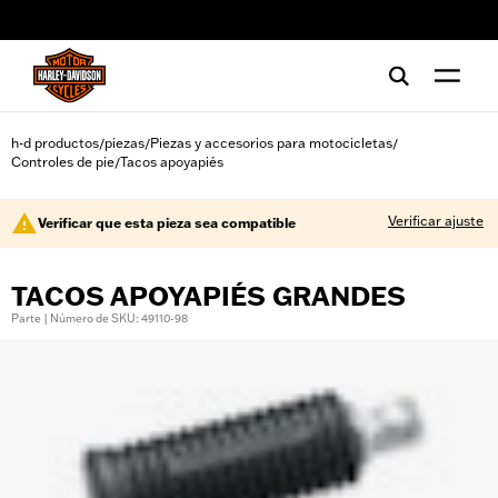
web accessibility
h-d productos
piezas
Piezas y accesorios para motocicletas
/
/
/
Controles de pie
Tacos apoyapiés
/
Verificar ajuste
Verificar que esta pieza sea compatible
TACOS APOYAPIÉS GRANDES
Parte | Número de SKU: 49110-98