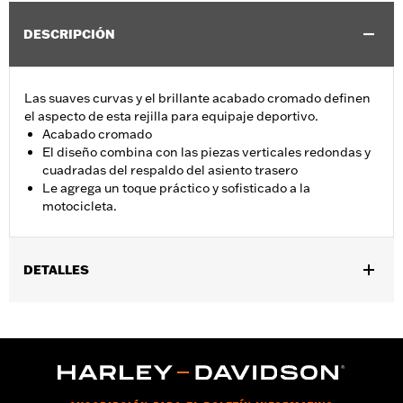
DESCRIPCIÓN
Las suaves curvas y el brillante acabado cromado definen
el aspecto de esta rejilla para equipaje deportivo.
Acabado cromado
El diseño combina con las piezas verticales redondas y
cuadradas del respaldo del asiento trasero
Le agrega un toque práctico y sofisticado a la
motocicleta.
DETALLES
Se adapta a los modelos XL '04 y posteriores (excepto
XL1200CX) equipados con placas laterales H-D® Detachables™,
a los modelos Dyna® '06-'17 (excepto FXDF, FXDFSE y '10-'17
FXDWG) equipados con placas laterales desmontables,
modelos '84-'05 Softail® (excepto FLSTN y FXSTD) y '06-'17
FLST, FLSTC, FLSTNSE y FLSTSC y '06 FLSTF equipados con