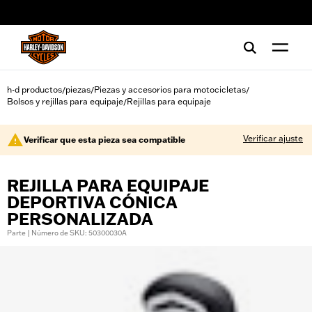
web accessibility
h-d productos
piezas
Piezas y accesorios para motocicletas
/
/
/
Bolsos y rejillas para equipaje
Rejillas para equipaje
/
Verificar ajuste
Verificar que esta pieza sea compatible
REJILLA PARA EQUIPAJE
DEPORTIVA CÓNICA
PERSONALIZADA
Parte | Número de SKU: 50300030A