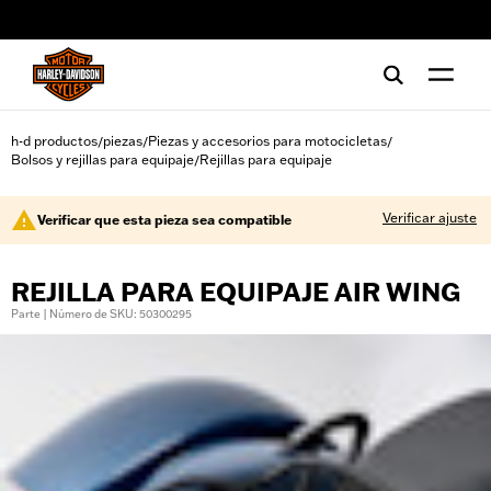
web accessibility
h-d productos
piezas
Piezas y accesorios para motocicletas
/
/
/
Bolsos y rejillas para equipaje
Rejillas para equipaje
/
Verificar ajuste
Verificar que esta pieza sea compatible
REJILLA PARA EQUIPAJE AIR WING
Parte | Número de SKU: 50300295