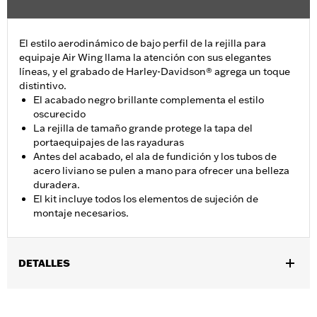
El estilo aerodinámico de bajo perfil de la rejilla para
equipaje Air Wing llama la atención con sus elegantes
líneas, y el grabado de Harley-Davidson® agrega un toque
distintivo.
El acabado negro brillante complementa el estilo
oscurecido
La rejilla de tamaño grande protege la tapa del
portaequipajes de las rayaduras
Antes del acabado, el ala de fundición y los tubos de
acero liviano se pulen a mano para ofrecer una belleza
duradera.
El kit incluye todos los elementos de sujeción de
montaje necesarios.
DETALLES
Se adapta a modelos FLRT 2015 y posteriores, y a los modelos
FLTRT 2023 y posteriores.