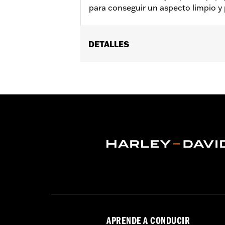
para conseguir un aspecto limpio y
DETALLES
Se adapta a los modelos XG 2015 y po
52300285.
Installation Instructions
vinRequerido:
false
Altura:
8 Inches
GARANTÍA:
1 year limited warranty – 
APRENDE A CONDUCIR