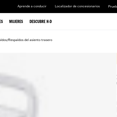
Aprende a conducir
Localizador de concesionarios
Prueb
ES
MUJERES
DESCUBRE H-D
aldos
Respaldos del asiento trasero
/