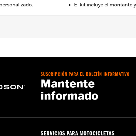
 personalizado.
El kit incluye el montante y
steriores (excepto XG750A). Requiere la compra por separa
SUSCRIPCIÓN PARA EL BOLETÍN INFORMATIVO
Go to
www.h-d.com/warranty
for full details
Mantente
informado
SERVICIOS PARA MOTOCICLETAS