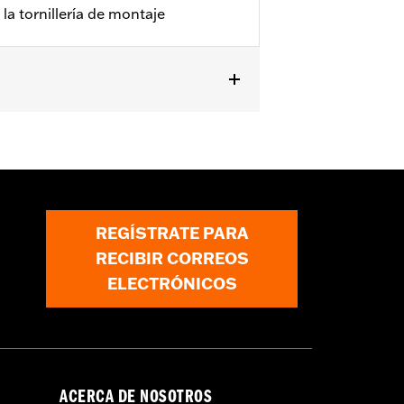
 la tornillería de montaje
do de un kit de hardware sujeción P/N
REGÍSTRATE PARA
RECIBIR CORREOS
ELECTRÓNICOS
ACERCA DE NOSOTROS