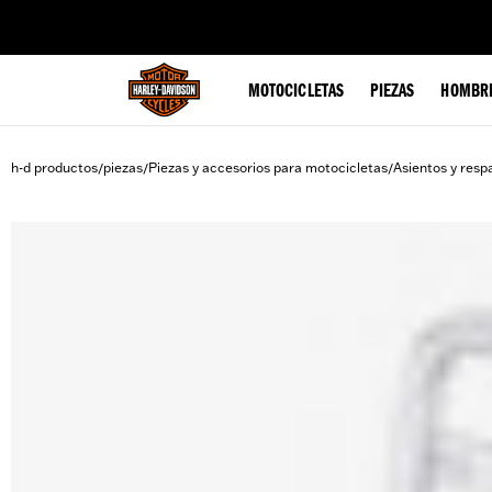
web accessibility
MOTOCICLETAS
PIEZAS
HOMBR
h-d productos
piezas
Piezas y accesorios para motocicletas
Asientos y resp
/
/
/