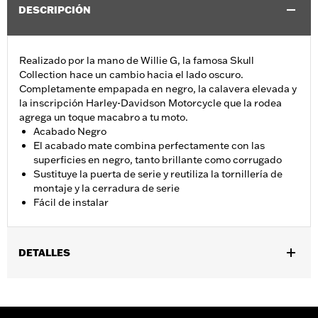
DESCRIPCIÓN
Realizado por la mano de Willie G, la famosa Skull
Collection hace un cambio hacia el lado oscuro.
Completamente empapada en negro, la calavera elevada y
la inscripción Harley-Davidson Motorcycle que la rodea
agrega un toque macabro a tu moto.
Acabado Negro
El acabado mate combina perfectamente con las
superficies en negro, tanto brillante como corrugado
Sustituye la puerta de serie y reutiliza la tornillería de
montaje y la cerradura de serie
Fácil de instalar
DETALLES
Se adaptan a los modelos Electra Glide®, Street Glide®, Road
Glide®, y Tri Glide 2008 a 2025 con tanque de llenado en el
medio. No se adapta a los modelos FLHXSE y FLTRXSE 2023 y