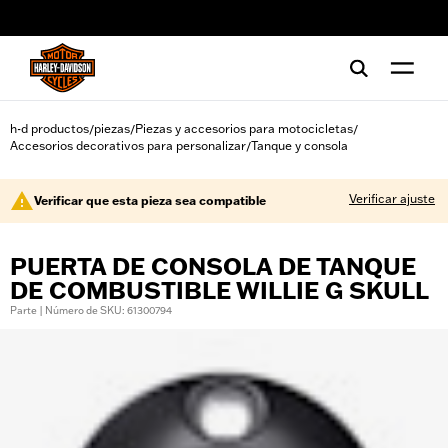
web accessibility
h-d productos
piezas
Piezas y accesorios para motocicletas
/
/
/
Accesorios decorativos para personalizar
Tanque y consola
/
Verificar ajuste
Verificar que esta pieza sea compatible
PUERTA DE CONSOLA DE TANQUE
DE COMBUSTIBLE WILLIE G SKULL
Parte | Número de SKU: 61300794