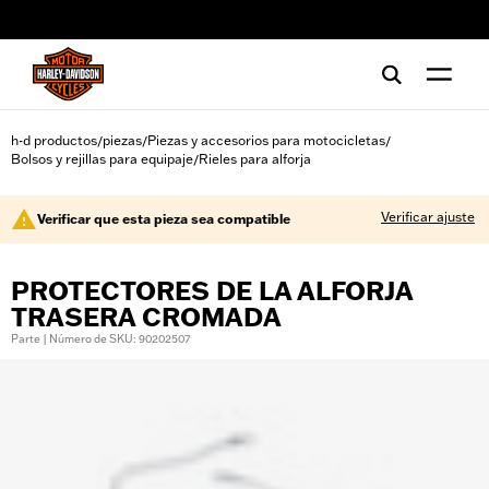
web accessibility
h-d productos
piezas
Piezas y accesorios para motocicletas
/
/
/
Bolsos y rejillas para equipaje
Rieles para alforja
/
Verificar ajuste
Verificar que esta pieza sea compatible
PROTECTORES DE LA ALFORJA
TRASERA CROMADA
Parte | Número de SKU: 90202507