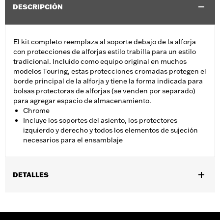
DESCRIPCIÓN
El kit completo reemplaza al soporte debajo de la alforja
con protecciones de alforjas estilo trabilla para un estilo
tradicional. Incluido como equipo original en muchos
modelos Touring, estas protecciones cromadas protegen el
borde principal de la alforja y tiene la forma indicada para
bolsas protectoras de alforjas (se venden por separado)
para agregar espacio de almacenamiento.
Chrome
Incluye los soportes del asiento, los protectores
izquierdo y derecho y todos los elementos de sujeción
necesarios para el ensamblaje
DETALLES
Se adapta a los modelos FLHXSE 2023 y posteriores, FLTRXSE,
FLHX 2024 y posteriores, FLTRX, FLTRXSTSE y FLHXSTSE
2026 y posteriores. De serie en FLHXU 2025 y posteriores,