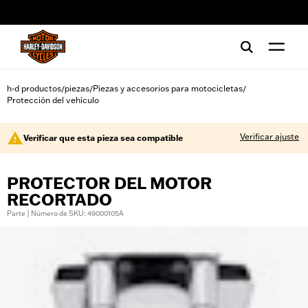
web accessibility
h-d productos
piezas
Piezas y accesorios para motocicletas
/
/
/
Protección del vehículo
Verificar ajuste
Verificar que esta pieza sea compatible
PROTECTOR DEL MOTOR
RECORTADO
Parte | Número de SKU: 49000105A