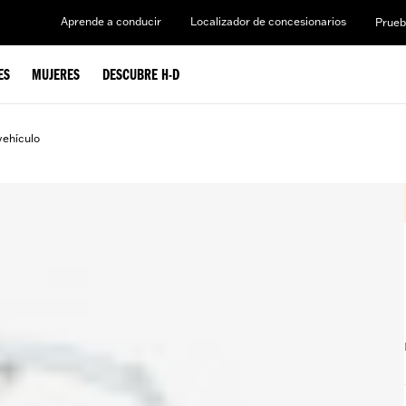
Aprende a conducir
Localizador de concesionarios
Prueb
ES
MUJERES
DESCUBRE H-D
vehículo