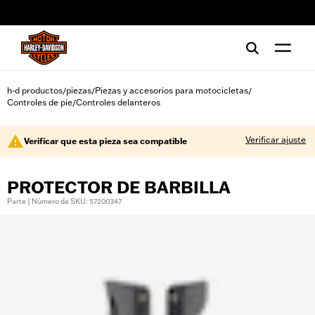
web accessibility
h-d productos
piezas
Piezas y accesorios para motocicletas
/
/
/
Controles de pie
Controles delanteros
/
Verificar ajuste
Verificar que esta pieza sea compatible
PROTECTOR DE BARBILLA
Parte | Número de SKU: 57200347