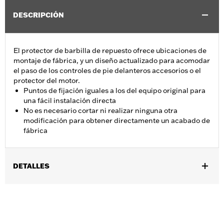
DESCRIPCIÓN
El protector de barbilla de repuesto ofrece ubicaciones de
montaje de fábrica, y un diseño actualizado para acomodar
el paso de los controles de pie delanteros accesorios o el
protector del motor.
Puntos de fijación iguales a los del equipo original para
una fácil instalación directa
No es necesario cortar ni realizar ninguna otra
modificación para obtener directamente un acabado de
fábrica
DETALLES
Compatible con los modelos RH975 2022 y posteriores, y
RH975S 2023 y posteriores.
Installation Instructions
GARANTÍA:
1 year limited warranty – Go to
www.h-