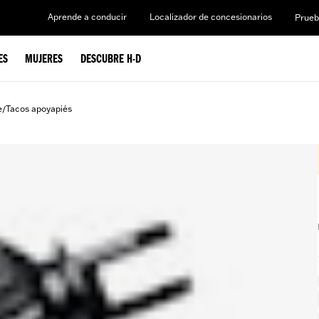
Aprende a conducir
Localizador de concesionarios
Prueb
ES
MUJERES
DESCUBRE H-D
e
Tacos apoyapiés
/