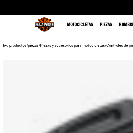
web accessibility
MOTOCICLETAS
PIEZAS
HOMBR
h-d productos
piezas
Piezas y accesorios para motocicletas
Controles de pi
/
/
/