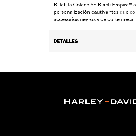
Billet, la Colección Black Empire™ 
personalización cautivantes que c
accesorios negros y de corte mecan
DETALLES
Se adapta a la posición del motocicl
los controles delanteros accesorios 
Installation Instructions
Colección:
Empire
GARANTÍA:
1 año de garantía limitad