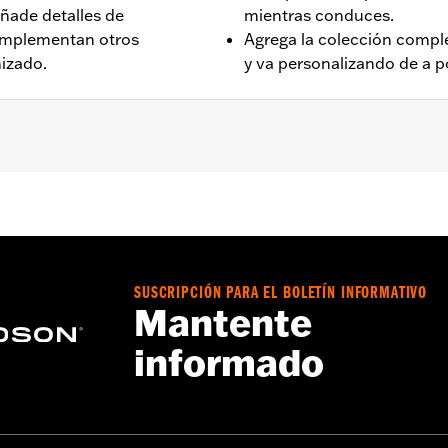
añade detalles de
mientras conduces.
omplementan otros
Agrega la colección comp
izado.
y va personalizando de a 
ista en los modelos RH975 2022 y posteriores, y RH975S 202
P/N 50502205.
a – Consulta
www.h-d.com/warranty
para más información
SUSCRIPCIÓN PARA EL BOLETÍN INFORMATIVO
Mantente
informado