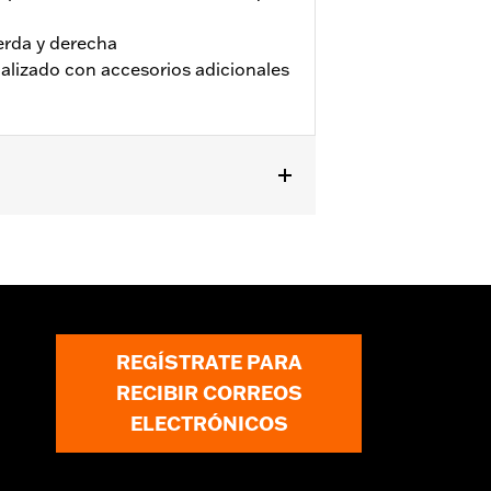
ierda y derecha
alizado con accesorios adicionales
s, y RH1250S 2021 y posteriores.
REGÍSTRATE PARA
RECIBIR CORREOS
ELECTRÓNICOS