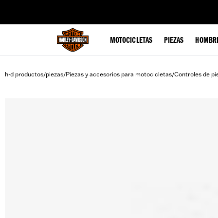
web accessibility
MOTOCICLETAS
PIEZAS
HOMBR
h-d productos
piezas
Piezas y accesorios para motocicletas
Controles de pi
/
/
/