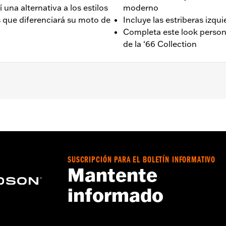
una alternativa a los estilos
moderno
 que diferenciará su moto de
Incluye las estriberas izqu
Completa este look person
de la ‘66 Collection
FXLR, FXLRS 2018 y posteriores, FXLRST 2022 y posteriore
Go to
www.h-d.com/warranty
for full details
SUSCRIPCIÓN PARA EL BOLETÍN INFORMATIVO
Mantente
informado