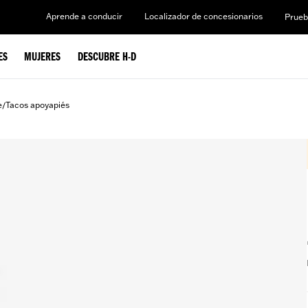
Aprende a conducir
Localizador de concesionarios
Prueb
ES
MUJERES
DESCUBRE H-D
e
Tacos apoyapiés
/