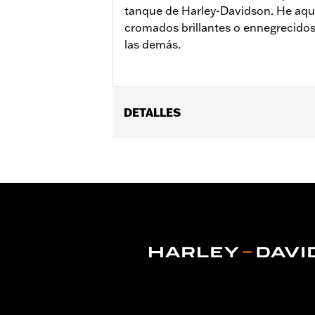
tanque de Harley-Davidson. He aquí 
cromados brillantes o ennegrecidos
las demás.
DETALLES
Se adapta a los modelos FXBB, FXST, 
Installation Instructions
Colección:
'66 Collection
GARANTÍA:
1 year limited warranty – 