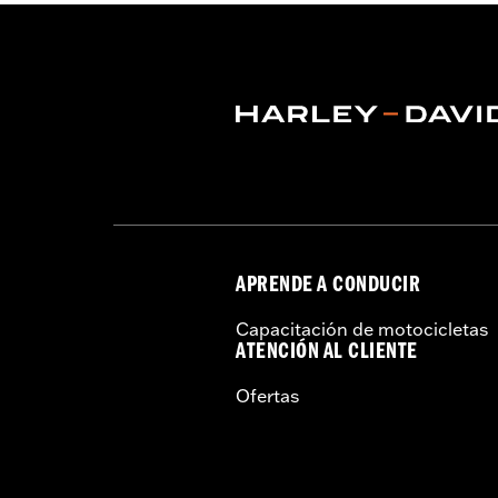
2025 y posteriores se requiere la com
Los vehículos 2026 limitados debería
Installation Instructions
Capacidad:
4290 Cubic inch
Altura:
13.7 Inches
Longitud:
22 Inches
Anchura:
25.9 Inches
GARANTÍA:
1 año de garantía limitad
APRENDE A CONDUCIR
Capacitación de motocicletas
ATENCIÓN AL CLIENTE
Ofertas