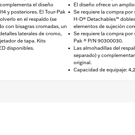
e complementa el diseño
El diseño ofrece un ampli
14 y posteriores. El Tour-Pak
Se requiere la compra por
lverlo en el respaldo (se
H-D® Detachables™ dobles 
do con bisagras cromadas, un
elementos de sujeción cor
detalles laterales de cromo,
Se requiere la compra por 
jetador de tapa. Kits
Pak ® P/N 90300030.
LED disponibles.
Las almohadillas del respa
separado) y complementan 
original.
Capacidad de equipaje: 4,2
Road Glide® 2014 y posteriores (excepto FLTRXRRSE 2025 y p
modelos CVO™. No se adapta a modelos FLRT. Se requiere l
ndividuales Tour-Pak® y los elementos de sujeción corresp
ak n.° de pieza 90300030. Para los modelos FLTRXSTSE 2024
nversión desmontable n.° de pieza 54000383. Para los mo