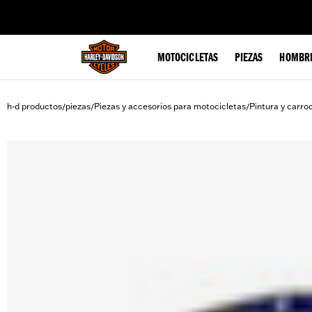
web accessibility
MOTOCICLETAS
PIEZAS
HOMBR
h-d productos
piezas
Piezas y accesorios para motocicletas
Pintura y carro
/
/
/