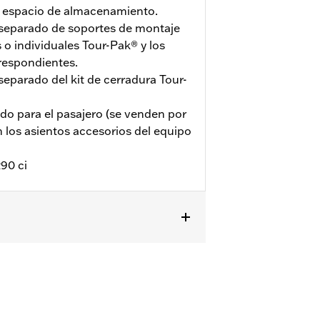
o espacio de almacenamiento.
 separado de soportes de montaje
o individuales Tour-Pak® y los
respondientes.
separado del kit de cerradura Tour-
ldo para el pasajero (se venden por
los asientos accesorios del equipo
90 ci
osteriores), Street Glide®, Electra
a compra por separado de soportes de
ondientes. Se requiere la compra por
 se requiere la compra adicional del
delos FLHXSTSE 2026 y FLTRXSTSE