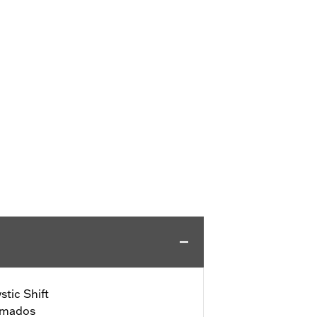
tic Shift
omados