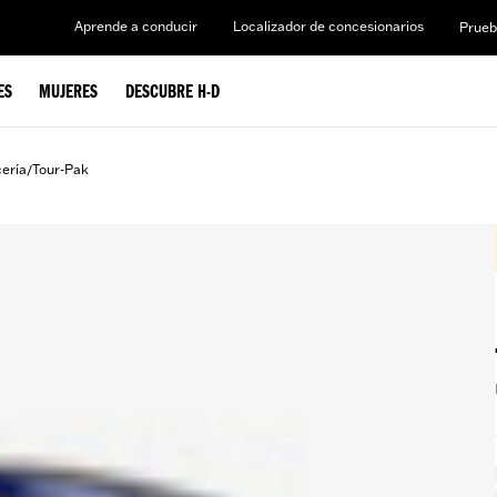
Aprende a conducir
Localizador de concesionarios
Prueb
ES
MUJERES
DESCUBRE H-D
cería
Tour-Pak
/