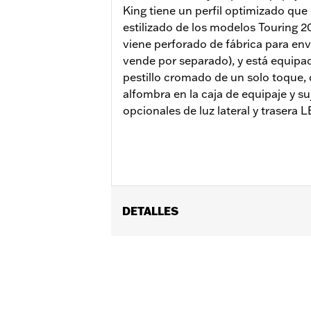
King tiene un perfil optimizado qu
estilizado de los modelos Touring 20
viene perforado de fábrica para envo
vende por separado), y está equipa
pestillo cromado de un solo toque, 
alfombra en la caja de equipaje y su
opcionales de luz lateral y trasera 
DETALLES
Se adapta a los modelos Road King®, 
Glide® Standard y algunos selectos 
montaje H-D® Detachables™ dobles o i
separado del Kit de cerradura Tour-P
Kit de elementos de sujeción de co