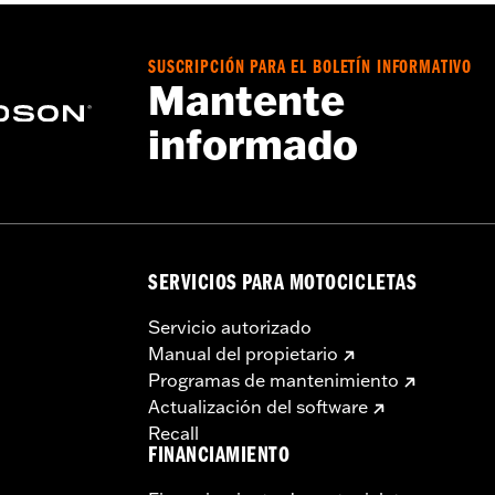
pra adicional del kit de elementos de sujeción de conversi
n usar Grand Tour-Pak.
SUSCRIPCIÓN PARA EL BOLETÍN INFORMATIVO
Mantente
informado
a – Consulta
www.h-d.com/warranty
para más información
SERVICIOS PARA MOTOCICLETAS
Servicio autorizado
Manual del propietario
Programas de mantenimiento
Actualización del software
Recall
FINANCIAMIENTO