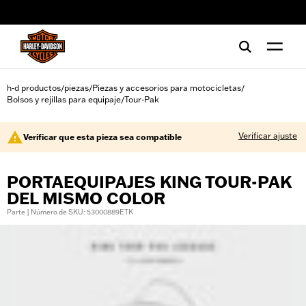
web accessibility
h-d productos
piezas
Piezas y accesorios para motocicletas
/
/
/
Bolsos y rejillas para equipaje
Tour-Pak
/
Verificar ajuste
Verificar que esta pieza sea compatible
PORTAEQUIPAJES KING TOUR-PAK
DEL MISMO COLOR
Parte | Número de SKU: 53000889ETK