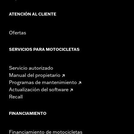
Longitud:
22 Inches
Anchura:
25.9 Inches
ATENCIÓN AL CLIENTE
GARANTÍA:
1 año de garantía limitada – Consulta
www.h-
d.com/warranty
para más información
Ofertas
SERVICIOS PARA MOTOCICLETAS
Servicio autorizado
Manual del propietario
Programas de mantenimiento
Actualización del software
Recall
FINANCIAMIENTO
Financiamiento de motocicletas