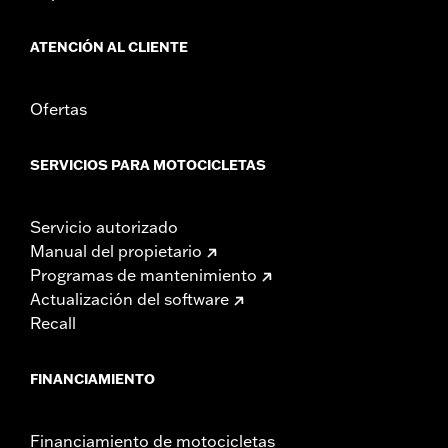
Longitud:
22 Inches
Anchura:
25.9 Inches
ATENCIÓN AL CLIENTE
GARANTÍA:
1 año de garantía limitada – Consulta
www.h-
d.com/warranty
para más información
Ofertas
SERVICIOS PARA MOTOCICLETAS
Servicio autorizado
Manual del propietario
Programas de mantenimiento
Actualización del software
Recall
FINANCIAMIENTO
Financiamiento de motocicletas