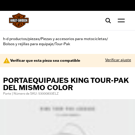
web accessibility
h-d productos
piezas
Piezas y accesorios para motocicletas
/
/
/
Bolsos y rejillas para equipaje
Tour-Pak
/
Verificar ajuste
Verificar que esta pieza sea compatible
PORTAEQUIPAJES KING TOUR-PAK
DEL MISMO COLOR
Parte | Número de SKU: 53000833ELZ