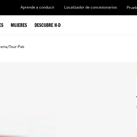
Aprende a conducir
Localizador de concesionarios
Prueb
ES
MUJERES
DESCUBRE H-D
cería
Tour-Pak
/