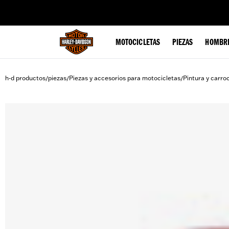
web accessibility
MOTOCICLETAS
PIEZAS
HOMBR
h-d productos
piezas
Piezas y accesorios para motocicletas
Pintura y carro
/
/
/