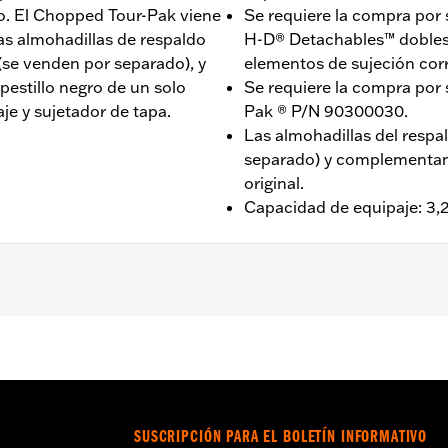
o. El Chopped Tour-Pak viene
Se requiere la compra por
as almohadillas de respaldo
H-D® Detachables™ dobles 
se venden por separado), y
elementos de sujeción cor
pestillo negro de un solo
Se requiere la compra por 
je y sujetador de tapa.
Pak ® P/N 90300030.
Las almohadillas del respa
separado) y complementan 
original.
Capacidad de equipaje: 3,2
Road Glide® (excepto FLTRXRRSE 2025 y posteriores), Stree
los CVO™ específicos. No se adapta a modelos FLRT. Se req
™ dobles o individuales Tour-Pak® y el hardware de sujeci
adura Tour-Pak con número de pieza 90300030. Para los 
es, FLTRX, FLTRXSTSE y FLHXSTSE 2026 se requiere la comp
SUSCRIPCIÓN PARA EL BOLETÍN INFORMATIVO
ara los modelos FLTRXSTSE 2024 se requiere la compra adic