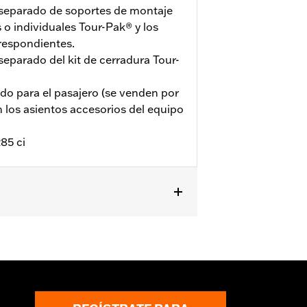
 separado de soportes de montaje
o individuales Tour-Pak® y los
respondientes.
separado del kit de cerradura Tour-
ldo para el pasajero (se venden por
los asientos accesorios del equipo
85 ci
t Glide® y Electra Glide® estándar
uiere la compra por separado de
ón correspondiente. Se requiere la
modelos FLHXSE y FLTRXSE 2023 y
ra por separado del kit de
ional del kit de elementos de