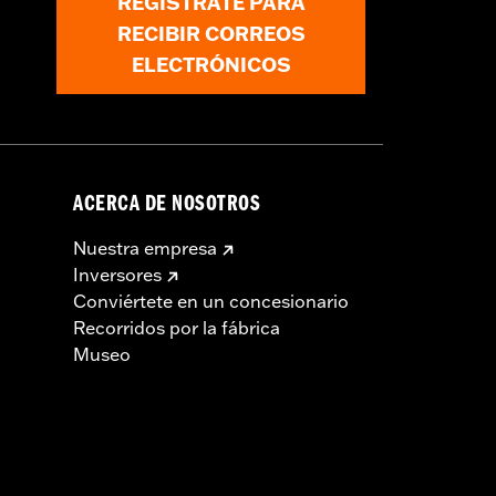
REGÍSTRATE PARA
 posteriores se requiere la compra
RECIBIR CORREOS
s vehículos limitados 2026 no usarán
ELECTRÓNICOS
ACERCA DE NOSOTROS
Nuestra empresa
Inversores
Conviértete en un concesionario
Recorridos por la fábrica
Museo