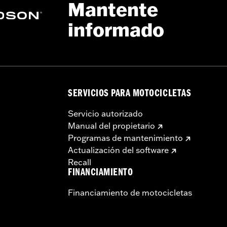
Mantente
n.° de pieza 54000383. Para los modelos FLTRXSTSE 2025 y
informado
jeción de conversión desmontable n.° de pieza 54000337. Lo
SERVICIOS PARA MOTOCICLETAS
Servicio autorizado
a – Consulta
www.h-d.com/warranty
para más información
Manual del propietario
Programas de mantenimiento
Actualización del software
Recall
FINANCIAMIENTO
Financiamiento de motocicletas