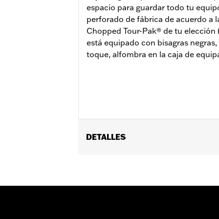
espacio para guardar todo tu equip
perforado de fábrica de acuerdo a l
Chopped Tour-Pak® de tu elección (
está equipado con bisagras negras, 
toque, alfombra en la caja de equipa
DETALLES
Se adapta a los modelos Road King®, 
2014 y posteriores, y a algunos mode
soportes de montaje H-D® Detachables
compra por separado del kit de cerr
posteriores, y FLHX 2024 y posterior
espaciador n.° de pieza 53001105A. P