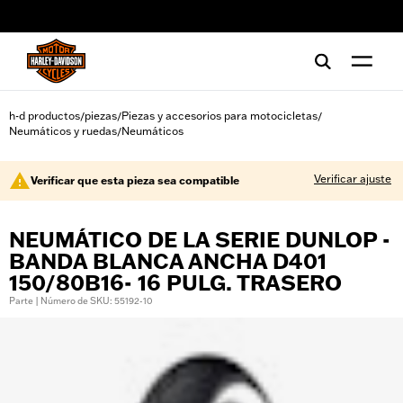
web accessibility
h-d productos
piezas
Piezas y accesorios para motocicletas
/
/
/
Neumáticos y ruedas
Neumáticos
/
Verificar ajuste
Verificar que esta pieza sea compatible
NEUMÁTICO DE LA SERIE DUNLOP -
BANDA BLANCA ANCHA D401
150/80B16- 16 PULG. TRASERO
Parte | Número de SKU: 55192-10