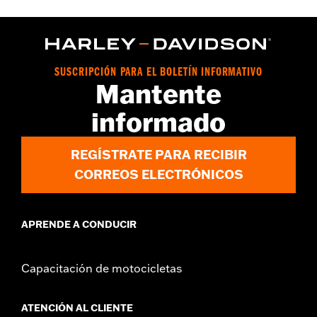
FLTRXRRSE 2025 y posteriores). No se adapta a modelos Trike.
Installation Instructions
vinRequerido:
false
Colección:
Streamliner
SUSCRIPCIÓN PARA EL BOLETÍN INFORMATIVO
GARANTÍA:
1 año de garantía limitada – Consulta
www.h-
Mantente
d.com/warranty
para más información
informado
REGÍSTRATE PARA RECIBIR
CORREOS ELECTRÓNICOS
APRENDE A CONDUCIR
Capacitación de motocicletas
ATENCIÓN AL CLIENTE