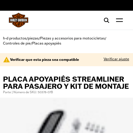
web accessibility
h-d productos
piezas
Piezas y accesorios para motocicletas
/
/
/
Controles de pie
Placas apoyapiés
/
Verificar ajuste
Verificar que esta pieza sea compatible
PLACA APOYAPIÉS STREAMLINER
PARA PASAJERO Y KIT DE MONTAJE
Parte | Número de SKU: 50378-07B