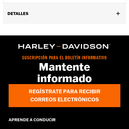
DETALLES
Género:
Hombres
GARANTÍA:
90 días de garantía limitada – Consulta
www.h-
d.com/warranty
para más información
Origen:
Importado
SUSCRIPCIÓN PARA EL BOLETÍN INFORMATIVO
Mantente
informado
REGÍSTRATE PARA RECIBIR
CORREOS ELECTRÓNICOS
APRENDE A CONDUCIR