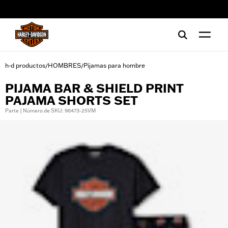
web accessibility
h-d productos
HOMBRES
Pijamas para hombre
/
/
PIJAMA BAR & SHIELD PRINT
PAJAMA SHORTS SET
Parte | Número de SKU: 96473-25VM