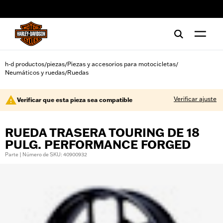
web accessibility
h-d productos
piezas
Piezas y accesorios para motocicletas
/
/
/
Neumáticos y ruedas
Ruedas
/
Verificar ajuste
Verificar que esta pieza sea compatible
RUEDA TRASERA TOURING DE 18
PULG. PERFORMANCE FORGED
Parte | Número de SKU: 40900932