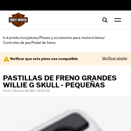
web accessibility
h-d productos
piezas
Piezas y accesorios para motocicletas
/
/
/
Controles de pie
Pedal de freno
/
Verificar ajuste
Verificar que esta pieza sea compatible
PASTILLAS DE FRENO GRANDES
WILLIE G SKULL - PEQUEÑAS
Parte | Número de SKU: 42710-04