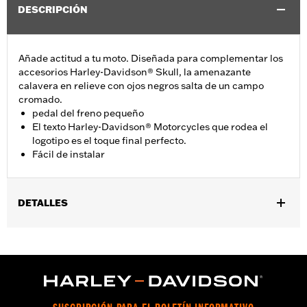
DESCRIPCIÓN
Añade actitud a tu moto. Diseñada para complementar los
accesorios Harley-Davidson® Skull, la amenazante
calavera en relieve con ojos negros salta de un campo
cromado.
pedal del freno pequeño
El texto Harley-Davidson® Motorcycles que rodea el
logotipo es el toque final perfecto.
Fácil de instalar
DETALLES
Se adapta a modelos XG 2015 y posteriores (excepto XG750A),
modelos XL 2014 y posteriores con kit de controles delanteros
de alcance extendido Pieza N.º 50700030, modelos Dyna®1993-
2017 con controles delanteros y modelos FX Softail 1984-2017
(excepto FXSTDSE).
Installation Instructions