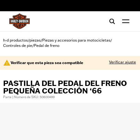
web accessibility
h-d productos
piezas
Piezas y accesorios para motocicletas
/
/
/
Controles de pie
Pedal de freno
/
Verificar ajuste
Verificar que esta pieza sea compatible
PASTILLA DEL PEDAL DEL FRENO
PEQUEÑA COLECCIÓN ‘66
Parte | Número de SKU: 50600499