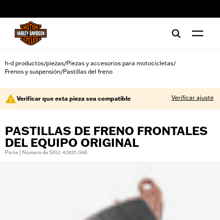
web accessibility
h-d productos
piezas
Piezas y accesorios para motocicletas
/
/
/
Frenos y suspensión
Pastillas del freno
/
Verificar ajuste
Verificar que esta pieza sea compatible
PASTILLAS DE FRENO FRONTALES
DEL EQUIPO ORIGINAL
Parte | Número de SKU: 42831-04A