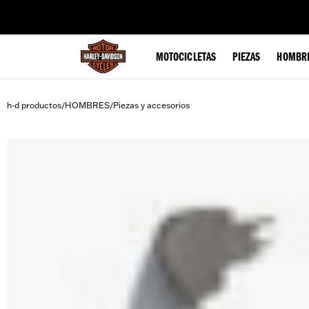
web accessibility
MOTOCICLETAS
PIEZAS
HOMBR
h-d productos
HOMBRES
Piezas y accesorios
/
/