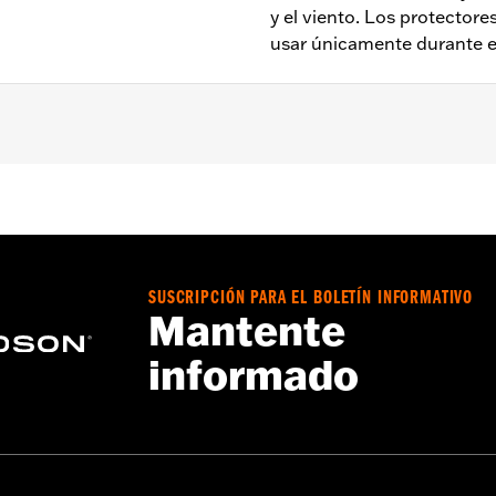
y el viento. Los protectore
usar únicamente durante el
bla
ada - Consulta
www.h-d.com/warranty
para obtener más inf
SUSCRIPCIÓN PARA EL BOLETÍN INFORMATIVO
Mantente
informado