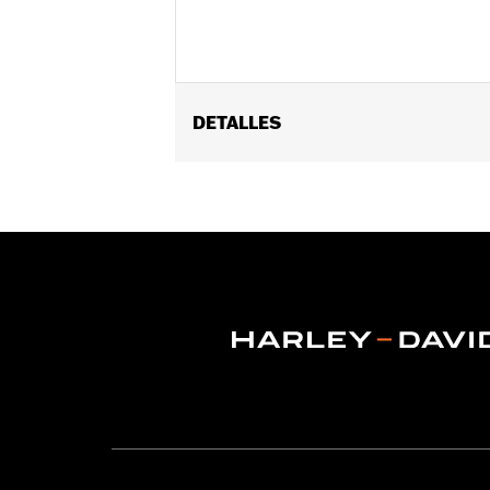
DETALLES
Género:
Unisex
vinRequerido:
false
Características funcionales:
Antinie
GARANTÍA:
90 días de garantía limit
Tecnología:
UV Protection
,
,
Origen:
Importado