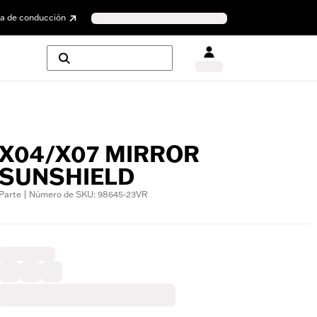
a de conducción
X04/X07 MIRROR
SUNSHIELD
Parte | Número de SKU: 98645-23VR