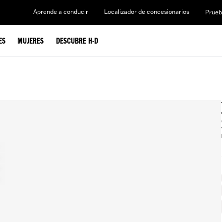
Aprende a conducir
Localizador de concesionarios
Prueb
ES
MUJERES
DESCUBRE H-D