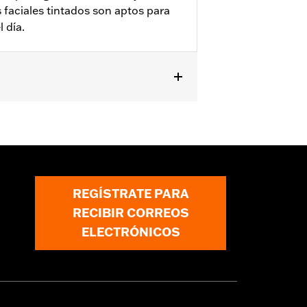
s faciales tintados son aptos para
 día.
ormación
REGÍSTRATE PARA
RECIBIR CORREOS
ELECTRÓNICOS