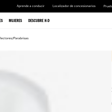
Aprende a conducir
Localizador de concesionarios
Prueb
ES
MUJERES
DESCUBRE H-D
flectores
Parabrisas
/