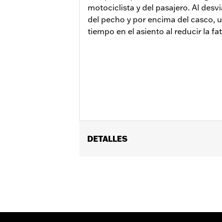
motociclista y del pasajero. Al desvi
del pecho y por encima del casco, 
tiempo en el asiento al reducir la fat
DETALLES
Se adapta a los modelos FXFB y FXF
Installation Instructions
vinRequerido:
false
Anchura:
17.5 Inches
GARANTÍA:
1 year limited warranty – 