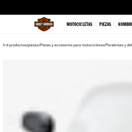
web accessibility
MOTOCICLETAS
PIEZAS
HOMBR
h-d productos
piezas
Piezas y accesorios para motocicletas
Parabrisas y de
/
/
/