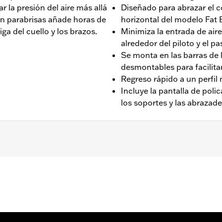
ar la presión del aire más allá
Diseñado para abrazar el c
un parabrisas añade horas de
horizontal del modelo Fat
iga del cuello y los brazos.
Minimiza la entrada de aire
alrededor del piloto y el pa
Se monta en las barras de l
desmontables para facilita
Regreso rápido a un perfil
Incluye la pantalla de pol
los soportes y las abrazad
BS 2018-2024.
Go to
www.h-d.com/warranty
for full details