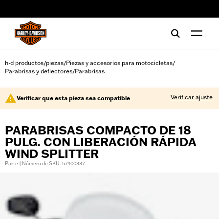
web accessibility
h-d productos
piezas
Piezas y accesorios para motocicletas
/
/
/
Parabrisas y deflectores
Parabrisas
/
Verificar ajuste
Verificar que esta pieza sea compatible
PARABRISAS COMPACTO DE 18
PULG. CON LIBERACIÓN RÁPIDA
WIND SPLITTER
Parte | Número de SKU: 57400337