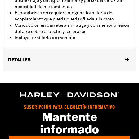
desmontaje y un aspecto limpio y personalizado - Sin
necesidad de herramientas
El parabrisas no requiere ninguna tornillería de
acoplamiento que pueda quedar fijada a la moto
Conducción en carretera sin fatiga y con menor presión
del aire sobre el pecho y los brazos
Incluye tornillería de montaje
DETALLES
Se adapta a los modelos FXBB, FXLR, '14-'17 FXDL, FXST '20 y
posteriores y FXBBS '21 y posteriores. No se adapta a modelos
FXLRS.
Installation Instructions
vinRequerido:
false
SUSCRIPCIÓN PARA EL BOLETÍN INFORMATIVO
Anchura:
17.6 Inches
Mantente
GARANTÍA:
1 year limited warranty – Go to
www.h-
d.com/warranty
for full details
informado