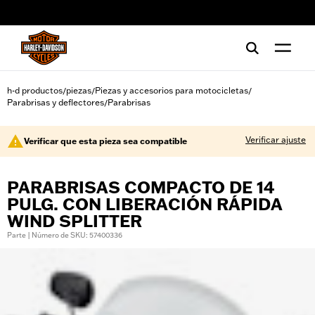
web accessibility
h-d productos
piezas
Piezas y accesorios para motocicletas
/
/
/
Parabrisas y deflectores
Parabrisas
/
Verificar ajuste
Verificar que esta pieza sea compatible
PARABRISAS COMPACTO DE 14
PULG. CON LIBERACIÓN RÁPIDA
WIND SPLITTER
Parte | Número de SKU: 57400336