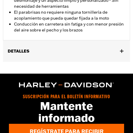
desmontaje y un aspecto limpio y personalizado - Sin
necesidad de herramientas
El parabrisas no requiere ninguna tornillería de
acoplamiento que pueda quedar fijada a la moto
Conducción en carretera sin fatiga y con menor presión
del aire sobre el pecho y los brazos
DETALLES
Se adapta a los modelos FXBR 2018 y posteriores y a los
modelos FXBRS.
Installation Instructions
vinRequerido:
false
Anchura:
17.6 Inches
SUSCRIPCIÓN PARA EL BOLETÍN INFORMATIVO
GARANTÍA:
1 year limited warranty – Go to
www.h-
Mantente
d.com/warranty
for full details
informado
REGÍSTRATE PARA RECIBIR