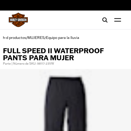
web accessibility
h-d productos
MUJERES
Equipo para la lluvia
/
/
FULL SPEED II WATERPROOF
PANTS PARA MUJER
Parte | Número de SKU: 98117-23VW