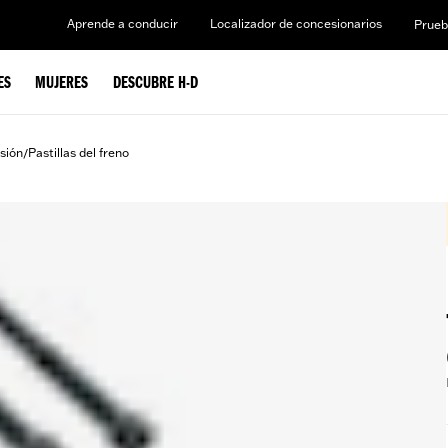
Aprende a conducir
Localizador de concesionarios
Prueb
ES
MUJERES
DESCUBRE H-D
sión
Pastillas del freno
/