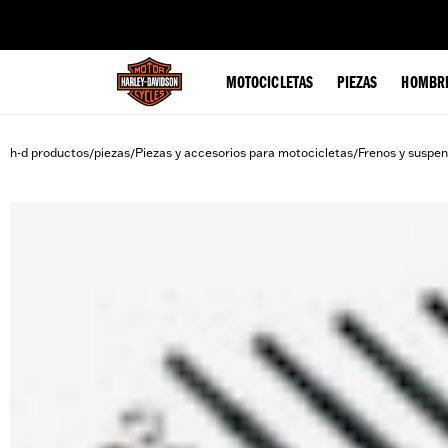
web accessibility
MOTOCICLETAS
PIEZAS
HOMBR
h-d productos
piezas
Piezas y accesorios para motocicletas
Frenos y suspen
/
/
/