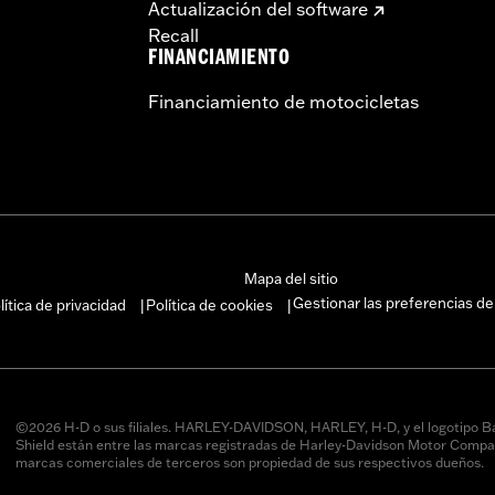
Actualización del software
Recall
FINANCIAMIENTO
Financiamiento de motocicletas
Mapa del sitio
Gestionar las preferencias de
lítica de privacidad
Política de cookies
|
|
©2026 H-D o sus filiales. HARLEY-DAVIDSON, HARLEY, H-D, y el logotipo B
Shield están entre las marcas registradas de Harley-Davidson Motor Compan
marcas comerciales de terceros son propiedad de sus respectivos dueños.