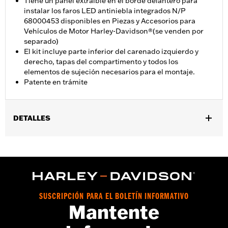
Tiene un panel extraíble en el borde delantero para
instalar los faros LED antiniebla integrados N/P
68000453 disponibles en Piezas y Accesorios para
Vehículos de Motor Harley-Davidson®(se venden por
separado)
El kit incluye parte inferior del carenado izquierdo y
derecho, tapas del compartimento y todos los
elementos de sujeción necesarios para el montaje.
Patente en trámite
DETALLES
Se adapta a los modelos FLHXSE y FLTRXSE 2023 y posteriores,
FLHX y FLTRX 2024 y posteriores, FLHXU 2025 y posteriores,
FLHLT, FLHLTSE, FLHXL, FLHXLSE, FLTRT y FLTRXL 2026 y
posteriores. Para los modelos Street Glide y Road Glide se
necesita la compra por separado del protector del motor n.° de
pieza 49000284 o n.° de pieza 49000285. Para los modelos
SUSCRIPCIÓN PARA EL BOLETÍN INFORMATIVO
Road Glide y Road Glide 3 se necesita la compra adicional por
Mantente
separado de soporte de carenado n.° de pieza 47201045 o n.° de
pieza 47201044. Para los modelos Road Glide 3 se requiere la