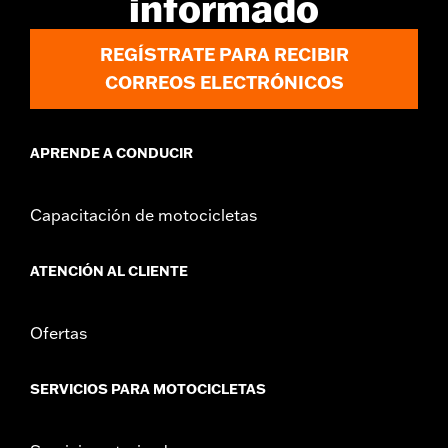
informado
compra adicional por separado del protector de carenado
inferior n.° de pieza 49000330 y elementos de sujeción n.° de
pieza 2708A (cant. 2), n.° de pieza 6116 (cant. 2), y n.° de pieza
REGÍSTRATE PARA RECIBIR
4924 (cant. 2). No es compatible con los filtros de aire Heavy
CORREOS ELECTRÓNICOS
Breather.
Installation Instructions
GARANTÍA:
1 año de garantía limitada – Consulta
www.h-
APRENDE A CONDUCIR
d.com/warranty
para más información
Capacitación de motocicletas
ATENCIÓN AL CLIENTE
Ofertas
SERVICIOS PARA MOTOCICLETAS