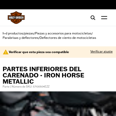
web accessibility
h-d productos
piezas
Piezas y accesorios para motocicletas
/
/
/
Parabrisas y deflectores
Deflectores de viento de motocicletas
/
Verificar ajuste
Verificar que esta pieza sea compatible
PARTES INFERIORES DEL
CARENADO - IRON HORSE
METALLIC
Parte | Número de SKU: 57100504EZZ