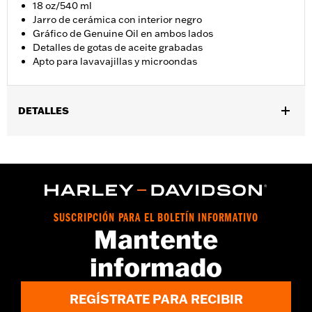
18 oz/540 ml
Jarro de cerámica con interior negro
Gráfico de Genuine Oil en ambos lados
Detalles de gotas de aceite grabadas
Apto para lavavajillas y microondas
DETALLES
Género:
Unisex
vinRequerido:
false
Descripción de la dimensión:
4.5” de alto x 4” de largo x 6” de
ancho
SUSCRIPCIÓN PARA EL BOLETÍN INFORMATIVO
Mantente
informado
REGÍSTRATE PARA RECIBIR