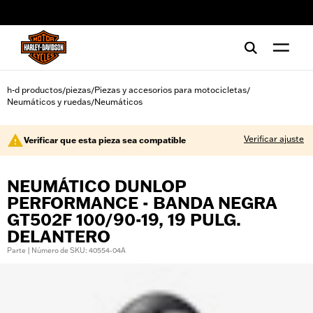
web accessibility
h-d productos
piezas
Piezas y accesorios para motocicletas
/
/
/
Neumáticos y ruedas
Neumáticos
/
Verificar ajuste
Verificar que esta pieza sea compatible
NEUMÁTICO DUNLOP
PERFORMANCE - BANDA NEGRA
GT502F 100/90-19, 19 PULG.
DELANTERO
Parte | Número de SKU: 40554-04A