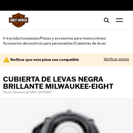
web accessibility
h-d productos
piezas
Piezas y accesorios para motocicletas
/
/
/
Accesorios decorativos para personalizar
Cubiertas de levas
/
Verificar ajuste
Verificar que esta pieza sea compatible
CUBIERTA DE LEVAS NEGRA
BRILLANTE MILWAUKEE-EIGHT
Parte | Número de SKU: 25700467