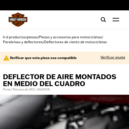
web accessibility
h-d productos
piezas
Piezas y accesorios para motocicletas
/
/
/
Parabrisas y deflectores
Deflectores de viento de motocicletas
/
Verificar ajuste
Verificar que esta pieza sea compatible
DEFLECTOR DE AIRE MONTADOS
EN MEDIO DEL CUADRO
Parte | Número de SKU: 29200105