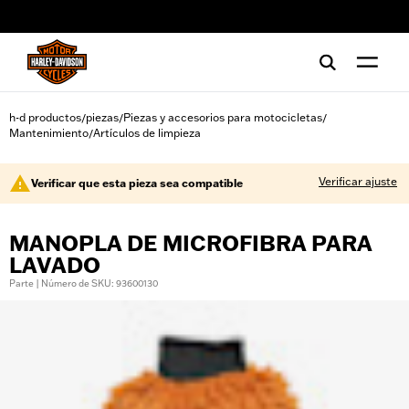
web accessibility
h-d productos
piezas
Piezas y accesorios para motocicletas
/
/
/
Mantenimiento
Artículos de limpieza
/
Verificar ajuste
Verificar que esta pieza sea compatible
MANOPLA DE MICROFIBRA PARA
LAVADO
Parte | Número de SKU: 93600130