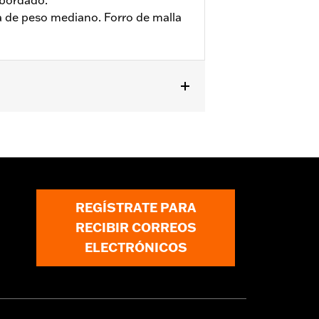
 bordado.
 de peso mediano. Forro de malla
es
,
Bolsillos
,
Reflectante
,
Forro
ormación
REGÍSTRATE PARA
RECIBIR CORREOS
ELECTRÓNICOS