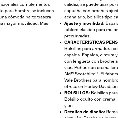
s funcionales complementos
calidez, se puede usar por
to para hombre se incluyen
capucha con broches ajust
y una cómoda parte trasera
acanalado, bolsillos tipo c
na mayor movilidad. Más
Ajuste y movilidad
:
Espal
tablero elástico para mej
precurvadas.
CARACTERÍSTICAS PENS
Bolsillos para armadura c
espalda. Espalda, cintura
con lengüeta con broche a 
vías. Puños con cremallera.
3M™ Scotchlite™. El fabric
Vale Brothers para hombros
ofrece en Harley-Davidso
BOLSILLOS
:
Bolsillos par
Bolsillo oculto con cremall
y un
Detalles de diseño
:
Remac