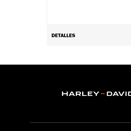
DETALLES
Género:
Hombres
Características funcionales:
Espald
extraíble
,
Con ventilación
GARANTÍA:
3 años de garantía limita
Estilo de chamarra:
3-in-1
Tecnología:
Action Back
,
,
Tienda:
Cool
,
Warm
Material:
Leather
Origen:
Importado