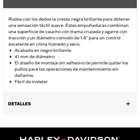
Rodea con los dedos la cresta negra brillante para obtener
una sensación táctil suave. Estas empuñaduras combinan
una superficie de caucho con trama cruzada y agarre con
tracción y un diámetro cómodo de 1.6" para un control
excelente en clima húmedo y seco.
Acabado en negro brillante
41 mm de diámetro
El diseño de montaje sin adhesivo te permite quitar los
puños para las operaciones de mantenimiento sin
dañarlos
Fácil de instalar
DETALLES
Se adapta a modelos VRSC™2002-2017, modelos XL 1996 y
posteriores, modelos XR 2008-2013, modelos Dyna® 1991-2017
(excepto FXDLS), modelos Softail 1996-2015 (excepto FLSTNSE,
FXSBSE y FLSTSE 2011-2012) y modelos Touring 1996-2007.