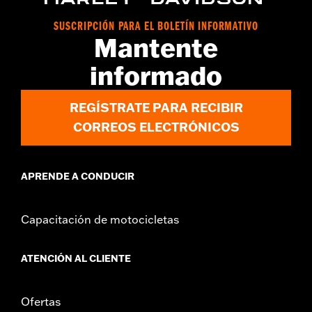
Installation Instructions
vinRequerido:
false
SUSCRIPCIÓN PARA EL BOLETÍN INFORMATIVO
Mantente
Colección:
Airflow
Diámetro:
1.6
informado
GARANTÍA:
1 year limited warranty – Go to
www.h-
d.com/warranty
for full details
REGÍSTRATE PARA RECIBIR
CORREOS ELECTRÓNICOS
APRENDE A CONDUCIR
Capacitación de motocicletas
ATENCIÓN AL CLIENTE
Ofertas