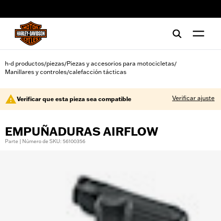
web accessibility
h-d productos
piezas
Piezas y accesorios para motocicletas
/
/
/
Manillares y controles
calefacción tácticas
/
Verificar ajuste
Verificar que esta pieza sea compatible
EMPUÑADURAS AIRFLOW
Parte | Número de SKU: 56100356