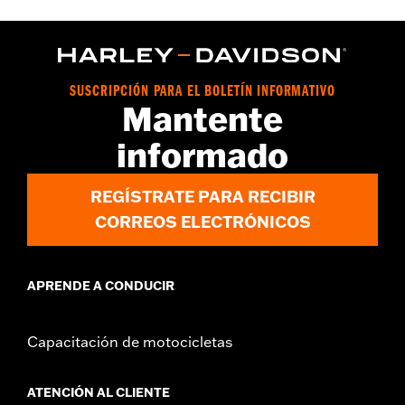
Color de lentes:
Verde
vinRequerido:
false
Forma:
Rectangular
Características funcionales:
UV Protection
SUSCRIPCIÓN PARA EL BOLETÍN INFORMATIVO
Descripción de la dimensión:
Mantente
Lens:58MM/Bridge:14MM/Temples:150MM
informado
REGÍSTRATE PARA RECIBIR
CORREOS ELECTRÓNICOS
APRENDE A CONDUCIR
Capacitación de motocicletas
ATENCIÓN AL CLIENTE