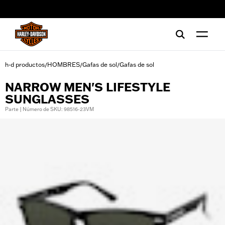
web accessibility
h-d productos
HOMBRES
Gafas de sol
Gafas de sol
/
/
/
NARROW MEN'S LIFESTYLE
SUNGLASSES
Parte | Número de SKU: 98516-23VM