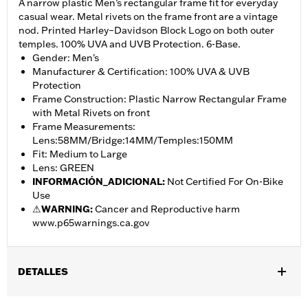
A narrow plastic Men’s rectangular frame fit for everyday
casual wear. Metal rivets on the frame front are a vintage
nod. Printed Harley–Davidson Block Logo on both outer
temples. 100% UVA and UVB Protection. 6-Base.
Gender: Men's
Manufacturer & Certification: 100% UVA & UVB
Protection
Frame Construction: Plastic Narrow Rectangular Frame
with Metal Rivets on front
Frame Measurements:
Lens:58MM/Bridge:14MM/Temples:150MM
Fit: Medium to Large
Lens: GREEN
INFORMACIÓN_ADICIONAL
:
Not Certified For On-Bike
Use
⚠
WARNING:
Cancer and Reproductive harm
www.p65warnings.ca.gov
DETALLES
Género:
Hombres